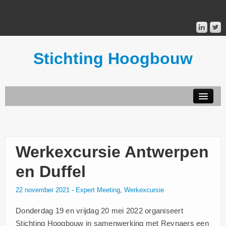
Stichting Hoogbouw
STICHTING HOOGBOUW
PUBLICATIES
Werkexcursie Antwerpen
DONATEURS
en Duffel
22 november 2021
-
Expert Meeting
,
Werkexcursie
MAILINGLIST
Donderdag 19 en vrijdag 20 mei 2022 organiseert
Stichting Hoogbouw in samenwerking met Reynaers een