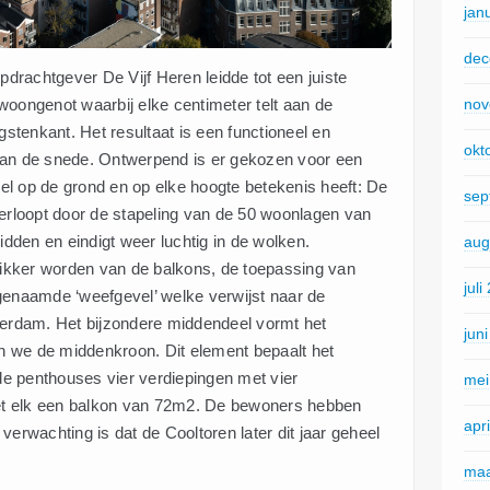
jan
dec
rachtgever De Vijf Heren leidde tot een juiste
woongenot waarbij elke centimeter telt aan de
nov
tenkant. Het resultaat is een functioneel en
okt
van de snede. Ontwerpend is er gekozen voor een
fsel op de grond en op elke hoogte betekenis heeft: De
sep
verloopt door de stapeling van de 50 woonlagen van
idden en eindigt weer luchtig in de wolken.
aug
 dikker worden van de balkons, de toepassing van
juli
naamde ‘weefgevel’ welke verwijst naar de
rdam. Het bijzondere middendeel vormt het
jun
 we de middenkroon. Dit element bepaalt het
 de penthouses vier verdiepingen met vier
mei
t elk een balkon van 72m2. De bewoners hebben
apr
verwachting is dat de Cooltoren later dit jaar geheel
maa