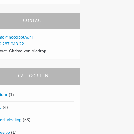
CONTACT
nfo@hoogbouw.nl
6 287 043 22
tact: Christa van Vlodrop
CATEGORIEËN
tuur
(1)
U
(4)
ert Meeting
(58)
ositie
(1)