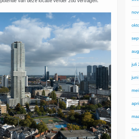
otentie van deze locatie verder zou vertragen.
nov
okt
sep
aug
juli
jun
mei
apr
maa
feb