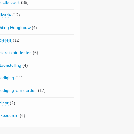
jectbezoek
(36)
licatie
(12)
chting Hoogbouw
(4)
diereis
(12)
diereis studenten
(6)
toonstelling
(4)
nodiging
(11)
nodiging van derden
(17)
inar
(2)
kexcursie
(6)