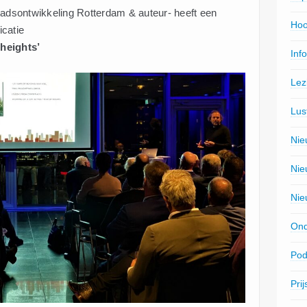
stadsontwikkeling Rotterdam & auteur- heeft een
Hoo
icatie
ights’
Inf
Lez
Lus
Nie
Nie
Nie
Ond
Pod
Pri