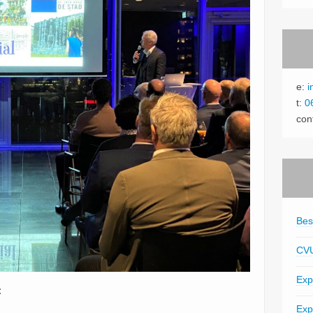
e:
i
t:
0
con
Bes
CV
Exp
:
Exp