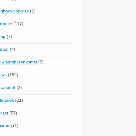
gbouwcongres
(1)
ormatie
(117)
ing
(7)
trum
(4)
uwjaarsbijeenkomst
(9)
uws
(152)
uwsbrief
(2)
erzoek
(21)
cast
(57)
jsvraag
(1)