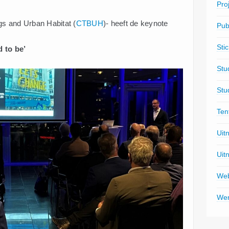
Pro
ngs and Urban Habitat (
CTBUH
)- heeft de keynote
Pub
Sti
d to be’
Stu
Stu
Ten
Uit
Uit
Web
Wer