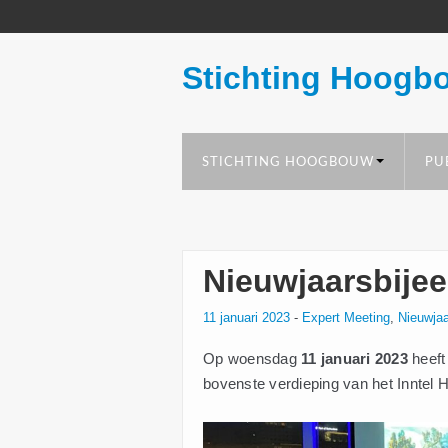
Stichting Hoogb
STICHTING HOOGBOUW
PU
Nieuwjaarsbije
11 januari 2023
-
Expert Meeting
,
Nieuwja
Op woensdag
11 januari 2023
heeft
bovenste verdieping van het Inntel 