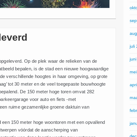
okt
sep
aug
leverd
juli
jun
opgeleverd. Op de plek waar de relieken van de
tbeeld bepalen, is de stad een nieuwe hoogwaardige
mei
n de verschillende hoogtes in haar omgeving, op grote
aag’ tot 30 meter en de veel toegepaste bouwhoogte
apr
rk bepalend. De 150 meter hoge toren omvat 282
maa
rkeergarage voor auto en fiets -met
een ruime gezamenlijke groene daktuin van
feb
d een 150 meter hoge woontoren met een opvallend
jan
 ontwerpen vóórdat de aanscherping van
dec