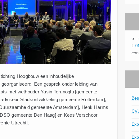
e:
i
t:
0
con
tichting Hoogbouw een inhoudelijke
 georganiseerd. Een gesprek onder leiding van
aats met wethouder Yasin Torunoglu [gemeente
Bes
k adviseur Stadsontwikkeling gemeente Rotterdam],
e & Duurzaamheid gemeente Amsterdam], Henk Harms
CV
tie DSO gemeente Den Haag] en Kees Verschoor
ente Utrecht].
Exp
Exp