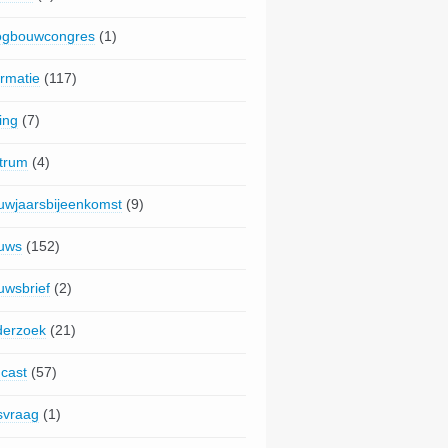
gbouwcongres
(1)
ormatie
(117)
ing
(7)
trum
(4)
uwjaarsbijeenkomst
(9)
uws
(152)
uwsbrief
(2)
erzoek
(21)
cast
(57)
jsvraag
(1)