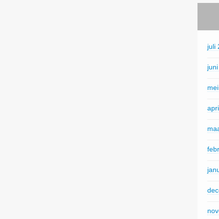
juli
jun
mei
apr
maa
feb
jan
dec
nov