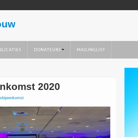
ouw
BLICATIES
DONATEURS
MAILINGLIST
enkomst 2020
rsbijeenkomst