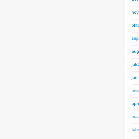
nov
okt
sep
aug
juli
jun
mei
apr
maa
feb