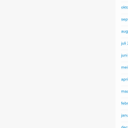
okt
sep
aug
juli
jun
mei
apr
maa
feb
jan
dec