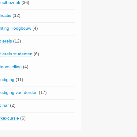
jectbezoek
(36)
licatie
(12)
chting Hoogbouw
(4)
diereis
(12)
diereis studenten
(6)
toonstelling
(4)
nodiging
(11)
nodiging van derden
(17)
inar
(2)
kexcursie
(6)