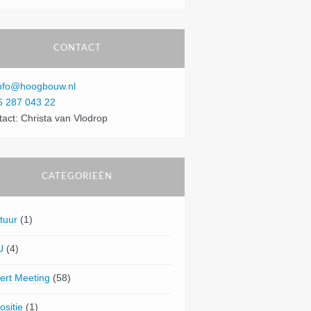
CONTACT
nfo@hoogbouw.nl
6 287 043 22
tact: Christa van Vlodrop
CATEGORIEËN
tuur
(1)
U
(4)
ert Meeting
(58)
ositie
(1)