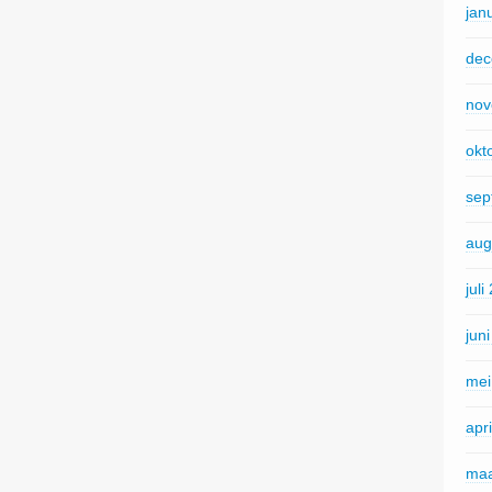
jan
dec
nov
okt
sep
aug
juli
jun
mei
apr
maa