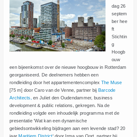
dag 26
septem
ber hee
ft
Stichtin
g
Hoogb
ouw
een bijeenkomst over de nieuwe hoogbouw in Rotterdam
georganiseerd. De deelnemers hebben een
rondleiding door het appartementencomplex
The Muse
[75 m] door Caro van de Venne, partner bij
Barcode
Architects,
en Juliet den Oudendammer, business
development & public relations, gekregen. Na de
rondleiding volgde een inhoudelijk programma met de
presentatie ‘Wat kan een dynamische
gebiedsontwikkeling bijdragen aan een levende stad? 20
jaar
Maritiem District
‘ door Irma van Oort, partner bij