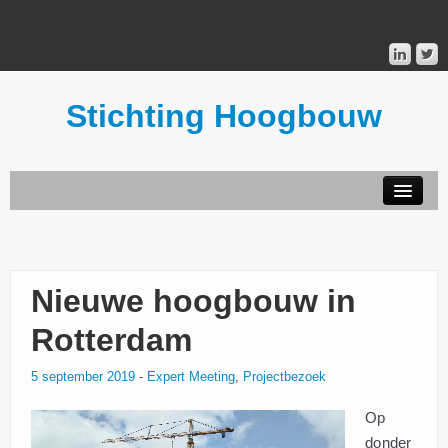
Stichting Hoogbouw
STICHTING HOOGBOUW
PUBLICATIES
Nieuwe hoogbouw in
DONATEURS
Rotterdam
5 september 2019
-
Expert Meeting
,
Projectbezoek
MAILINGLIST
Op
donder