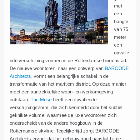
met
een
hoogte
van 75
meter
een
opvalle
nde verschijning vormen in de Rotterdamse binnenstad.
De nieuwe woontoren, naar een ontwerp van
BARCODE
Architects
, vormt een belangrijke schakel in de
transformatie van het maritiem district. Op deze manier
moet een aantrekkelijke woon- en werkomgeving
ontstaan.
The Muse
heeft een opvallende
verschijningsvorm, die zich kenmerkt door het subtiel
geknikte volume, waarmee de luxe woontoren zich
onderscheidt van de andere hoogbouw in de
Rotterdamse skyline. Tegelijkertijd zorgt BARCODE
Architects ervoor dat het gebouw goed aansluit bij de