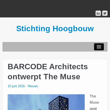
Stichting Hoogbouw
STICHTING HOOGBOUW
BARCODE Architects
PUBLICATIES
ontwerpt The Muse
DONATEURS
10 juni 2016
-
Nieuws
MAILINGLIST
The
Muse
gaat