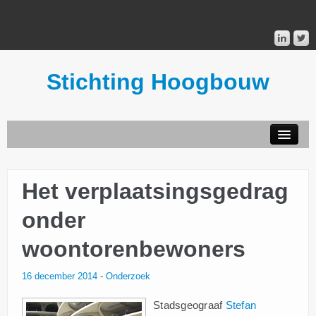
Stichting Hoogbouw
STICHTING HOOGBOUW
Het verplaatsingsgedrag
PUBLICATIES
onder
DONATEURS
woontorenbewoners
MAILINGLIST
16 december 2014
-
Onderzoek
Stadsgeograaf
Stefan