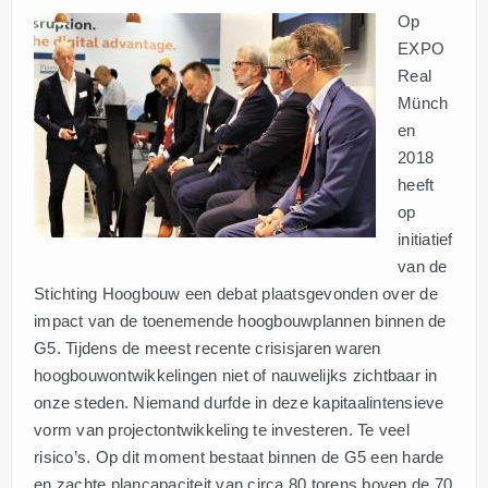
Op
EXPO
Real
Münch
en
2018
heeft
op
initiatief
van de
Stichting Hoogbouw een debat plaatsgevonden over de
impact van de toenemende hoogbouwplannen binnen de
G5. Tijdens de meest recente crisisjaren waren
hoogbouwontwikkelingen niet of nauwelijks zichtbaar in
onze steden. Niemand durfde in deze kapitaalintensieve
vorm van projectontwikkeling te investeren. Te veel
risico’s. Op dit moment bestaat binnen de G5 een harde
en zachte plancapaciteit van circa 80 torens boven de 70