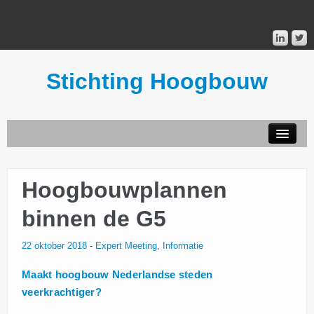
Stichting Hoogbouw
STICHTING HOOGBOUW
Hoogbouwplannen
PUBLICATIES
binnen de G5
DONATEURS
22 oktober 2018
-
Expert Meeting
,
Informatie
MAILINGLIST
Maakt hoogbouw Nederlandse steden
veerkrachtiger?