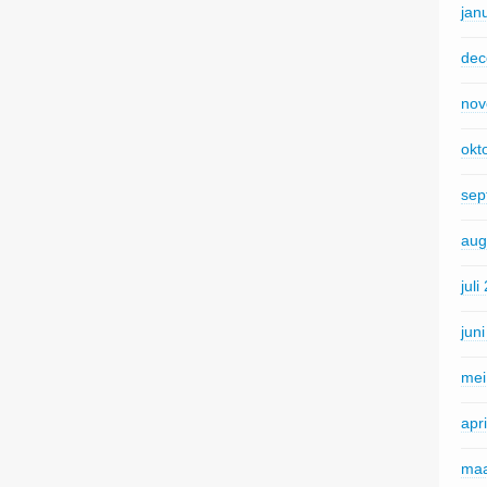
jan
dec
nov
okt
sep
aug
juli
jun
mei
apr
maa