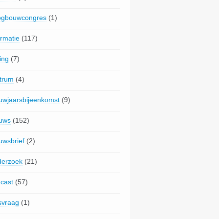
gbouwcongres
(1)
ormatie
(117)
ing
(7)
trum
(4)
uwjaarsbijeenkomst
(9)
uws
(152)
uwsbrief
(2)
erzoek
(21)
cast
(57)
jsvraag
(1)