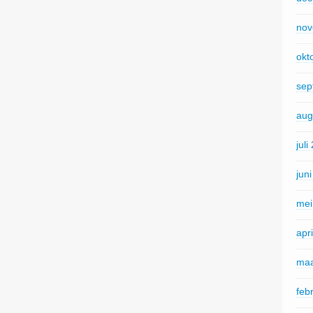
nov
okt
sep
aug
juli
jun
mei
apr
maa
feb