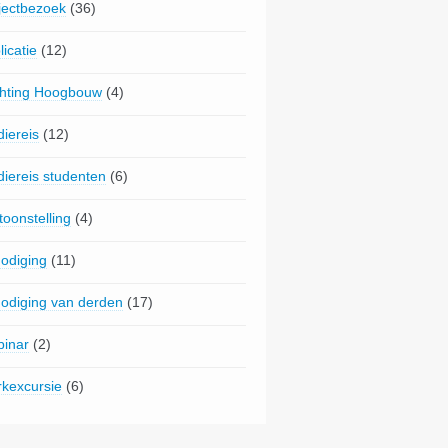
jectbezoek
(36)
licatie
(12)
chting Hoogbouw
(4)
diereis
(12)
diereis studenten
(6)
toonstelling
(4)
nodiging
(11)
nodiging van derden
(17)
inar
(2)
kexcursie
(6)