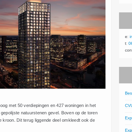
e:
i
t:
0
con
Bes
oog met 50 verdiepingen en 427 woningen in het
CV
gepolijste natuurstenen gevel. Boven op de toren
Exp
e kroon. Dit terug liggende deel omkleedt ook de
Exp