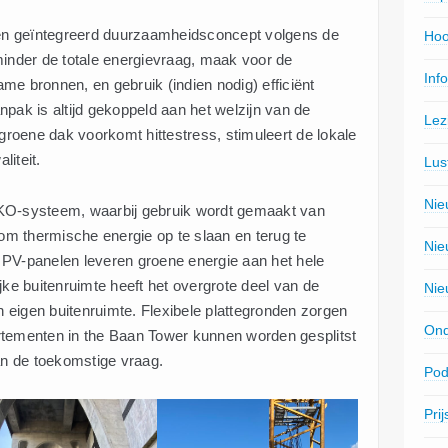
n geïntegreerd duurzaamheidsconcept volgens de
Hoo
minder de totale energievraag, maak voor de
Inf
me bronnen, en gebruik (indien nodig) efficiënt
pak is altijd gekoppeld aan het welzijn van de
Lez
oene dak voorkomt hittestress, stimuleert de lokale
aliteit.
Lus
Nie
WKO-systeem, waarbij gebruik wordt gemaakt van
m thermische energie op te slaan en terug te
Nie
 PV-panelen leveren groene energie aan het hele
e buitenruimte heeft het overgrote deel van de
Nie
eigen buitenruimte. Flexibele plattegronden zorgen
Ond
rtementen in the Baan Tower kunnen worden gesplitst
an de toekomstige vraag.
Pod
Pri