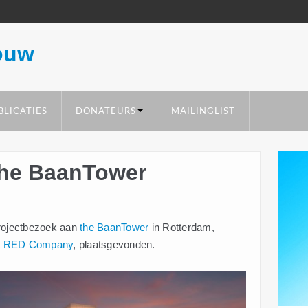
ouw
BLICATIES
DONATEURS
MAILINGLIST
the BaanTower
projectbezoek aan
the BaanTower
in Rotterdam,
t
RED Company
, plaatsgevonden.