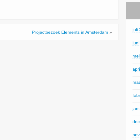
juli
Projectbezoek Elements in Amsterdam
»
jun
mei
apr
maa
feb
jan
dec
nov