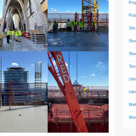
Pro
Pub
Sti
Stu
Stu
Ten
Uit
Uit
Web
Wer