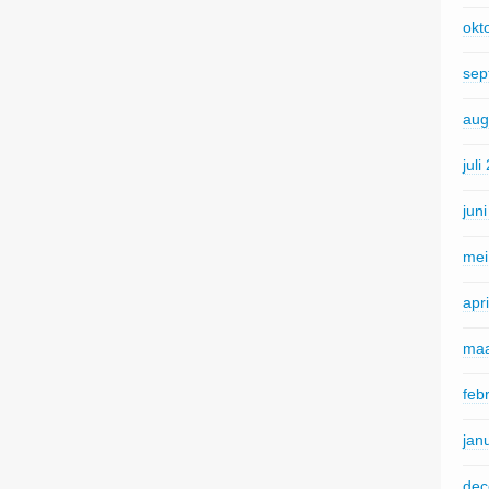
okt
sep
aug
juli
jun
mei
apr
maa
feb
jan
dec