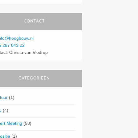
CONTACT
nfo@hoogbouw.nl
6 287 043 22
tact: Christa van Vlodrop
CATEGORIEËN
tuur
(1)
U
(4)
ert Meeting
(58)
ositie
(1)