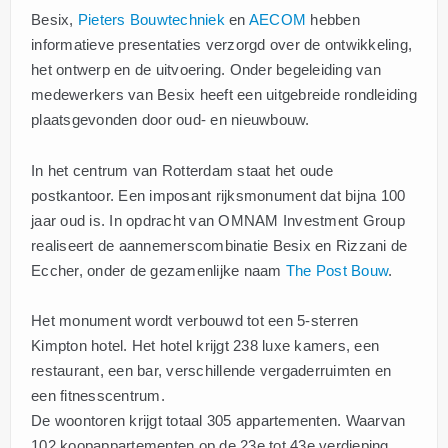
Besix,
Pieters Bouwtechniek
en
AECOM
hebben
informatieve presentaties verzorgd over de ontwikkeling,
het ontwerp en de uitvoering. Onder begeleiding van
medewerkers van Besix heeft een uitgebreide rondleiding
plaatsgevonden door oud- en nieuwbouw.
In het centrum van Rotterdam staat het oude
postkantoor. Een imposant rijksmonument dat bijna 100
jaar oud is. In opdracht van OMNAM Investment Group
realiseert de aannemerscombinatie Besix en Rizzani de
Eccher, onder de gezamenlijke naam
The Post Bouw
.
Het monument wordt verbouwd tot een 5-sterren
Kimpton hotel. Het hotel krijgt 238 luxe kamers, een
restaurant, een bar, verschillende vergaderruimten en
een fitnesscentrum.
De woontoren krijgt totaal 305 appartementen. Waarvan
102 koopappartementen op de 23e tot 43e verdieping.