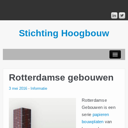
Stichting Hoogbouw
STICHTING HOOGBOUW
Rotterdamse gebouwen
PUBLICATIES
3 mei 2016
-
Informatie
DONATEURS
Rotterdamse
Gebouwen is een
MAILINGLIST
serie
papieren
bouwplaten
van