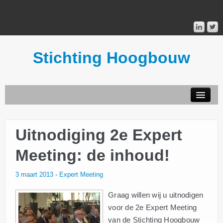
Stichting Hoogbouw
STICHTING HOOGBOUW
Uitnodiging 2e Expert
PUBLICATIES
Meeting: de inhoud!
DONATEURS
3 maart 2013
-
Expert Meeting
MAILINGLIST
Graag willen wij u uitnodigen
voor de 2e Expert Meeting
van de Stichting Hoogbouw