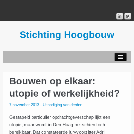
Stichting Hoogbouw
STICHTING HOOGBOUW
Bouwen op elkaar:
PUBLICATIES
utopie of werkelijkheid?
DONATEURS
7 november 2013
-
Uitnodiging van derden
MAILINGLIST
Gestapeld particulier opdrachtgeverschap lijkt een
utopie, maar wordt in Den Haag misschien toch
bereikbaar. Dat constateerde juryvoorzitter Adri