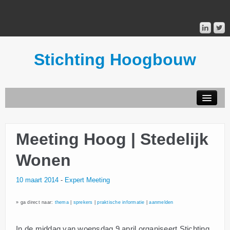
Stichting Hoogbouw
STICHTING HOOGBOUW
Meeting Hoog | Stedelijk
PUBLICATIES
Wonen
DONATEURS
10 maart 2014
-
Expert Meeting
MAILINGLIST
» ga direct naar:
thema
|
sprekers
|
praktische informatie
|
aanmelden
In de middag van woensdag 9 april organiseert Stichting