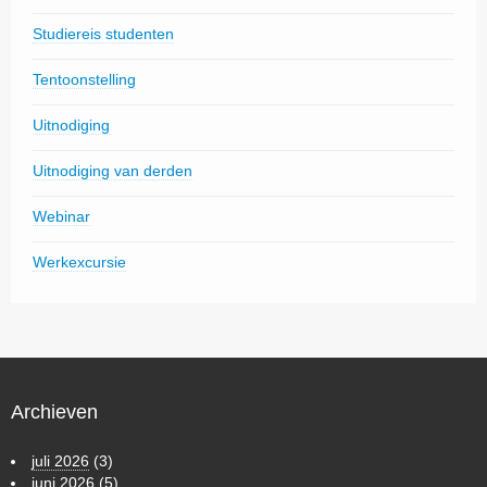
Studiereis studenten
Tentoonstelling
Uitnodiging
Uitnodiging van derden
Webinar
Werkexcursie
Archieven
juli 2026
(3)
juni 2026
(5)